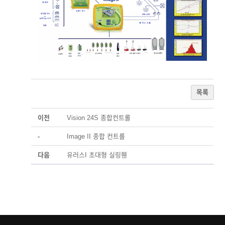
목록
이전
Vision 24S 종합컨트롤
-
Image II 종합 컨트롤
다음
유러스I 초대형 실링휀