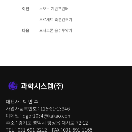
이전
누오보 계란프린터
-
도르세트 축분건조기
다음
도사트론 음수투약기
대표자 : 박 만 후
사업자등록번호 : 125-81-13346
이메일 : dgbr1034@kakao.com
주소 : 경기도 평택시 팽성읍 대사로 72-12
TEL : 031-691-2212 FAX : 031-691-1165