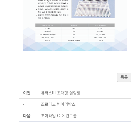
목록
이전
유러스III 초대형 실링휀
-
조르다노 병아리박스
다음
초아타임 CT3 컨트롤