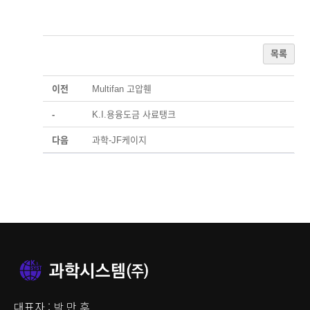
목록
이전
Multifan 고압휀
-
K.I.용융도금 사료탱크
다음
과학-JF케이지
대표자 : 박 만 후