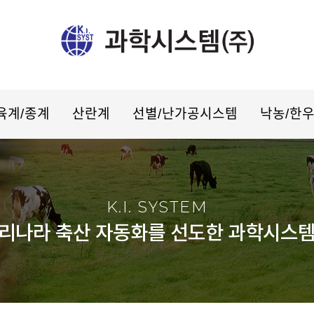
육계/종계
산란계
선별/난가공시스템
낙농/한
K.I. SYSTEM
리나라 축산 자동화를 선도한 과학시스