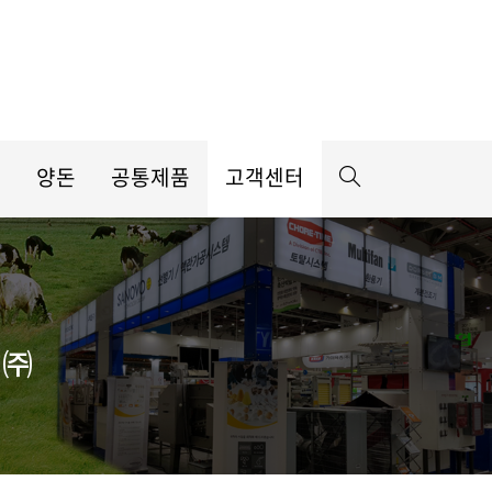
우
양돈
공통제품
고객센터
템㈜