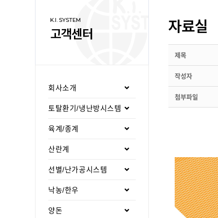
자료실
K.I. SYSTEM
고객센터
제목
작성자
회사소개
첨부파일
토탈환기/냉난방시스템
육계/종계
산란계
선별/난가공시스템
낙농/한우
양돈