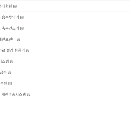
중대형휀
론 음수투약기
트 축분건조기
 계란프린터
 연료 절감 환풍기
기시스템
 급수
P 콘휀
VO 계란수송시스템