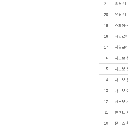
21
유러스I
20
유러스I
19
스페이
18
사일로킹
17
사일로킹
16
사노보 
15
사노보 
14
사노보 
13
사노보 
12
사노보 
11
반겐트 
10
문터스 