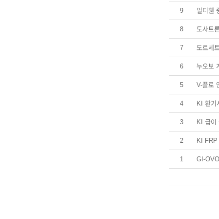
9
멀티휀 
8
도사트
7
도르세
6
누오보
5
V-플로
4
KI 환
3
KI 급이
2
KI FR
1
GI-O