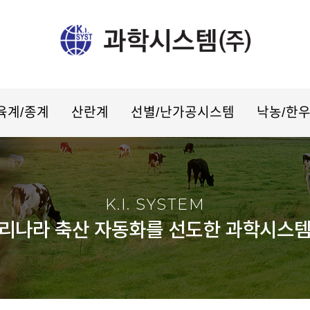
육계/종계
산란계
선별/난가공시스템
낙농/한
K.I. SYSTEM
리나라 축산 자동화를 선도한 과학시스