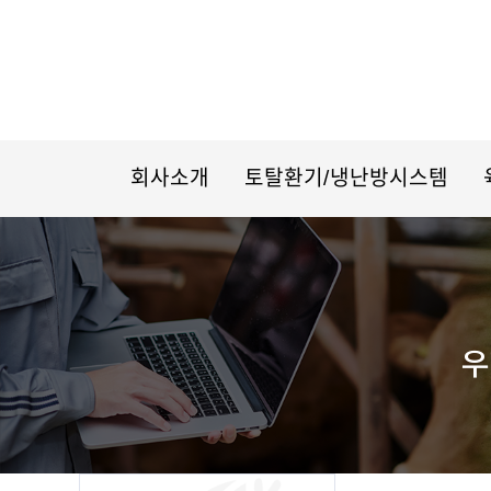
회사소개
토탈환기/냉난방시스템
우