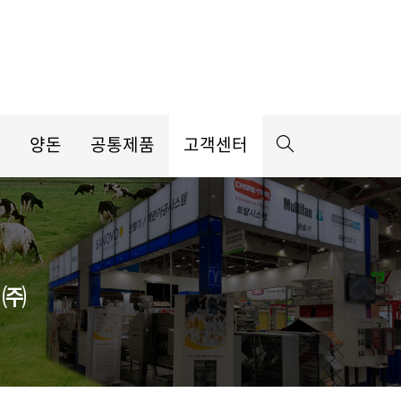
우
양돈
공통제품
고객센터
템㈜