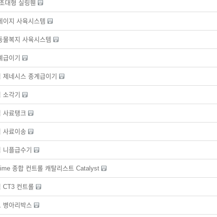
 초대형 실링휀
케이지 사육시스템
동물복지 사육시스템
계급이기
 제네시스 종계급이기
 소각기
임 사료탱크
임 사료이송
임 니플급수기
-Time 종합 컨트롤 캐탈리스트 Catalyst
 CT3 컨트롤
노 병아리박스