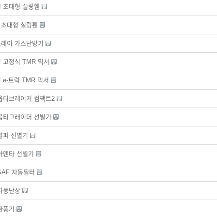
II 초대형 실링휀
I 초대형 실링휀
스레이 가스난방기
 고정식 TMR 믹서
 e-트럭 TMR 믹서
옵티브레이커 컴팩트2
옵티그래이더 선별기
알파 선별기
아덴타 선별기
SAF 자동필터
자동난상
환풍기