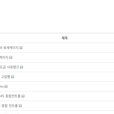
제목
M 육계케이지
F케이지
용융도금 사료탱크
an 고압휀
mu
n 24S 종합컨트롤
 II 종합 컨트롤