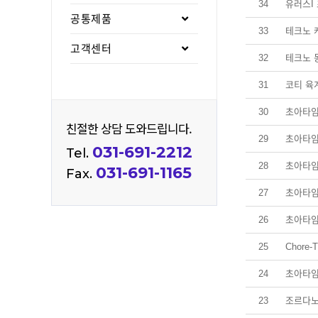
34
유러스I
공통제품
33
테크노 
고객센터
32
테크노 
31
코티 육
30
초아타임
친절한 상담 도와드립니다.
29
초아타임
031-691-2212
Tel.
28
초아타
031-691-1165
Fax.
27
초아타
26
초아타
25
Chore
24
초아타임
23
조르다