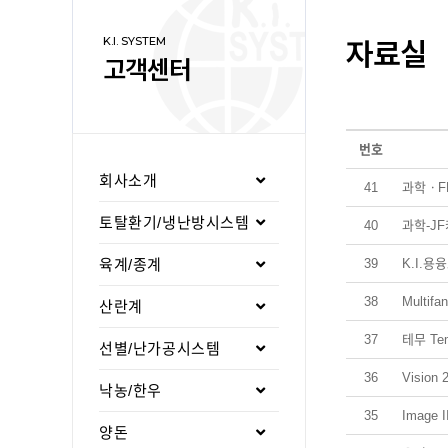
자료실
K.I. SYSTEM
고객센터
번호
회사소개
41
과학ㆍF
토탈환기/냉난방시스템
40
과학-J
육계/종계
39
K.I.
38
Multif
산란계
37
테무 Te
선별/난가공시스템
36
Visio
낙농/한우
35
Image
양돈